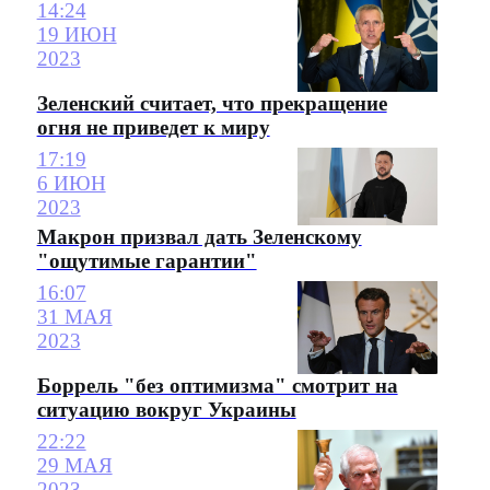
14:24
19 ИЮН
2023
Зеленский считает, что прекращение
огня не приведет к миру
17:19
6 ИЮН
2023
Макрон призвал дать Зеленскому
"ощутимые гарантии"
16:07
31 МАЯ
2023
Боррель "без оптимизма" смотрит на
ситуацию вокруг Украины
22:22
29 МАЯ
2023