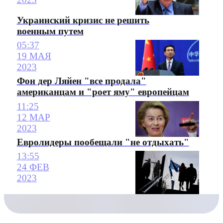
Украинский кризис не решить
военным путем
05:37
19 МАЯ
2023
Фон дер Ляйен "все продала"
американцам и "роет яму" европейцам
11:25
12 МАР
2023
Евролидеры пообещали "не отдыхать"
13:55
24 ФЕВ
2023