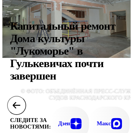
Капитальный ремонт
Дома культуры
"Лукоморье" в
Гулькевичах почти
завершен
© ФОТО: ОБЪЕДИНЁННАЯ ПРЕСС-СЛУЖ
СУДОВ КРАСНОДАРСКОГО КР
СЛЕДИТЕ ЗА
Дзен
Макс
НОВОСТЯМИ: