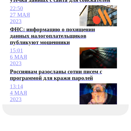
22:50
27 МАЯ
2023
ФНС: информацию о похищении
данных налогоплательщиков
публикуют мошенники
15:01
6 МАЯ
2023
Россиянам разосланы сотни писем с
программой для кражи паролей
13:14
4 МАЯ
2023