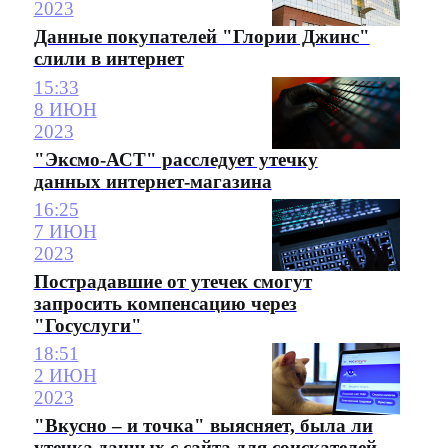
2023
Данные покупателей "Глории Джинс"
слили в интернет
15:33
8 ИЮН
2023
"Эксмо-АСТ" расследует утечку
данных интернет-магазина
16:25
7 ИЮН
2023
Пострадавшие от утечек смогут
запросить компенсацию через
"Госуслуги"
18:51
2 ИЮН
2023
"Вкусно – и точка" выясняет, была ли
утечка данных с сайта для соискателей