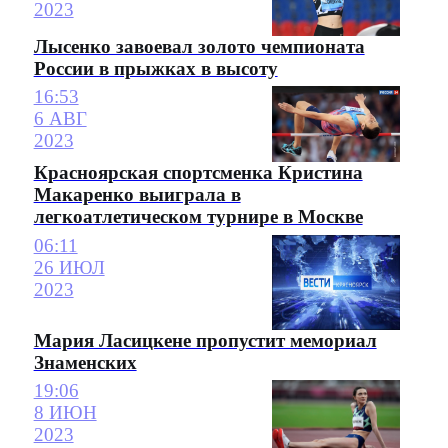
2023
Лысенко завоевал золото чемпионата
России в прыжках в высоту
16:53
6 АВГ
2023
Красноярская спортсменка Кристина
Макаренко выиграла в
легкоатлетическом турнире в Москве
06:11
26 ИЮЛ
2023
Мария Ласицкене пропустит мемориал
Знаменских
19:06
8 ИЮН
2023