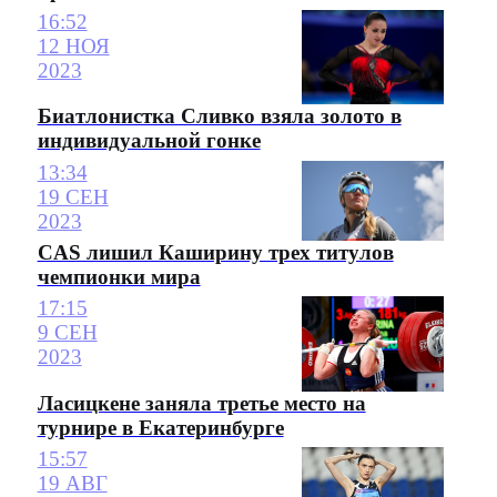
16:52
12 НОЯ
2023
Биатлонистка Сливко взяла золото в
индивидуальной гонке
13:34
19 СЕН
2023
CAS лишил Каширину трех титулов
чемпионки мира
17:15
9 СЕН
2023
Ласицкене заняла третье место на
турнире в Екатеринбурге
15:57
19 АВГ