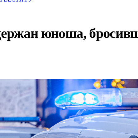
держан юноша, бросивш