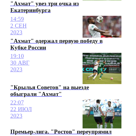
"Ахмат" увез три очка из
Екатеринбурга
14:59
2 СЕН
2023
"Ахмат" одержал первую победу в
Кубке России
19:10
30 АВГ
2023
"Крылья Советов" на выезде
обыграли "Ахмат"
22:07
22 ИЮЛ
2023
Премьер-лига. "Ростов" переупрямил