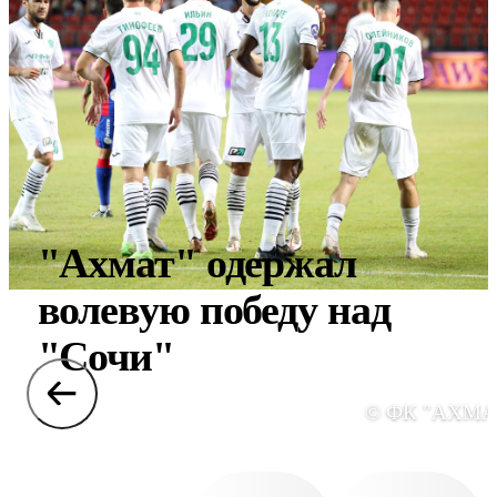
"Ахмат" одержал
волевую победу над
"Сочи"
© ФК "АХМА