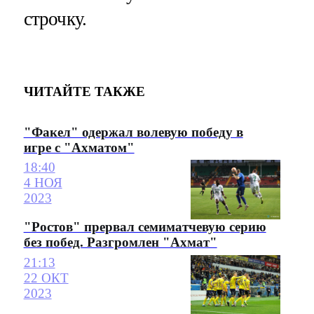
строчку.
ЧИТАЙТЕ ТАКЖЕ
"Факел" одержал волевую победу в
игре с "Ахматом"
18:40
4 НОЯ
2023
"Ростов" прервал семиматчевую серию
без побед. Разгромлен "Ахмат"
21:13
22 ОКТ
2023