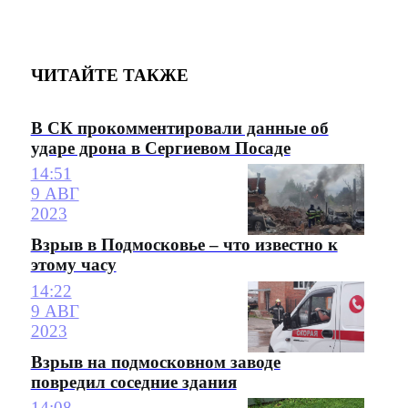
ЧИТАЙТЕ ТАКЖЕ
В СК прокомментировали данные об
ударе дрона в Сергиевом Посаде
14:51
9 АВГ
2023
Взрыв в Подмосковье – что известно к
этому часу
14:22
9 АВГ
2023
Взрыв на подмосковном заводе
повредил соседние здания
14:08