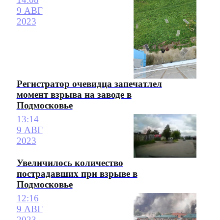
9 АВГ
2023
Регистратор очевидца запечатлел
момент взрыва на заводе в
Подмосковье
13:14
9 АВГ
2023
Увеличилось количество
пострадавших при взрыве в
Подмосковье
12:16
9 АВГ
2023