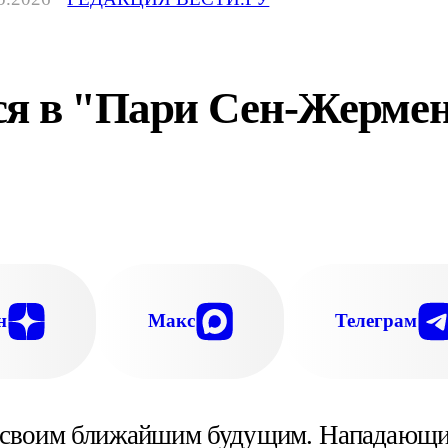
ся в "Пари Сен-Жерме
н
Макс
Телеграм
о своим ближайшим будущим. Нападающи