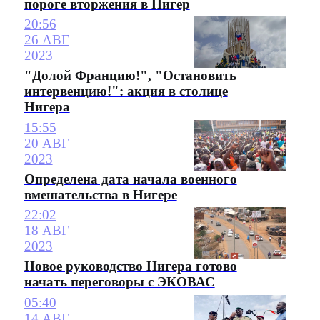
пороге вторжения в Нигер
20:56
26 АВГ
2023
"Долой Францию!", "Остановить
интервенцию!": акция в столице
Нигера
15:55
20 АВГ
2023
Определена дата начала военного
вмешательства в Нигере
22:02
18 АВГ
2023
Новое руководство Нигера готово
начать переговоры с ЭКОВАС
05:40
14 АВГ