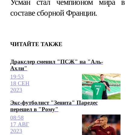
Усман стал чемпионом мира в
составе сборной Франции.
ЧИТАЙТЕ ТАКЖЕ
Дракслер сменил "ПСЖ" на "Аль-
Ахли"
19:53
18 СЕН
2023
Экс-футболист "Зенита" Паредес
перешел в "Рому"
08:58
17 АВГ
2023