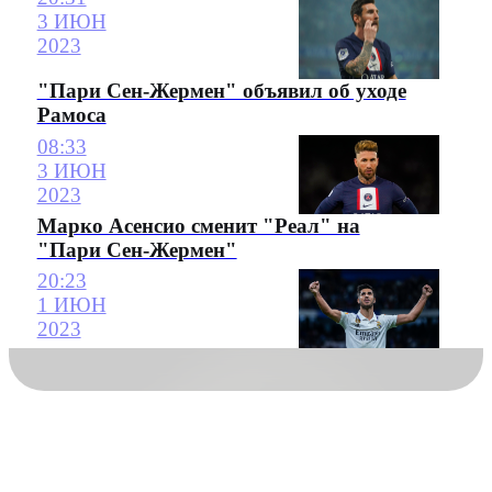
3 ИЮН
2023
"Пари Сен-Жермен" объявил об уходе
Рамоса
08:33
3 ИЮН
2023
Марко Асенсио сменит "Реал" на
"Пари Сен-Жермен"
20:23
1 ИЮН
2023