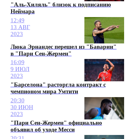
"Аль-Хиляль" близок к подписанию
Неймара
12:49
13 АВГ
2023
Люка Эрнандес перешел из "Баварии"
в "Пари Сен-Жермен"
16:09
9 ИЮЛ
2023
"Барселона" расторгла контракт с
чемпионом мира Умтити
20:30
30 ИЮН
2023
"Пари Сен-Жермен" официально
объявил об уходе Месси
20:31