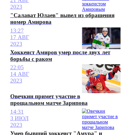
21 АВГ
2023
"Салават Юлаев" вывел из обращения
номер Амирова
13:27
17 АВГ
2023
Хоккеист Амиров умер после двух лет
борьбы с раком
22:05
14 АВГ
2023
Овечкин примет участие в
прощальном матче Зарипова
14:31
3 ИЮЛ
2023
Умер бывший хоккеист "Амура" и