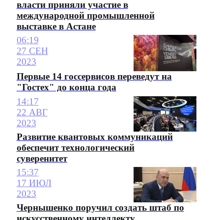
власти приняли участие в
международной промышленной
выставке в Астане
06:19
27 СЕН
2023
Первые 14 госсервисов переведут на
"Гостех" до конца года
14:17
22 АВГ
2023
Развитие квантовых коммуникаций
обеспечит технологический
суверенитет
15:37
17 ИЮЛ
2023
Чернышенко поручил создать штаб по
искусственному интеллекту