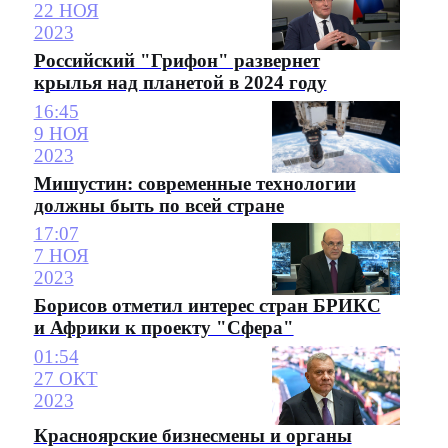
22 НОЯ
2023
Российский "Грифон" развернет
крылья над планетой в 2024 году
16:45
9 НОЯ
2023
Мишустин: современные технологии
должны быть по всей стране
17:07
7 НОЯ
2023
Борисов отметил интерес стран БРИКС
и Африки к проекту "Сфера"
01:54
27 ОКТ
2023
Красноярские бизнесмены и органы