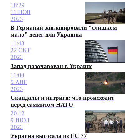
18:29
11 НОЯ
2023
В Германии запланировали "слишком
мало" денег для Украины
11:48
22 ОКТ
2023
Запад разочарован в Украине
11:00
5 АВГ
2023
Скандалы и интриги: что происходит
перед саммитом НАТО
20:12
9 ИЮЛ
2023
Украина высосала из ЕС 77