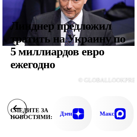
Линднер предложил
тратить на Украину по
5 миллиардов евро
ежегодно
© GLOBALLOOKPRE
СЛЕДИТЕ ЗА
Дзен
Макс
НОВОСТЯМИ: