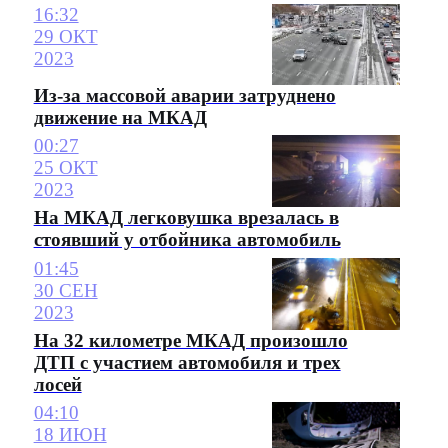
16:32
29 ОКТ
2023
Из-за массовой аварии затруднено
движение на МКАД
00:27
25 ОКТ
2023
На МКАД легковушка врезалась в
стоявший у отбойника автомобиль
01:45
30 СЕН
2023
На 32 километре МКАД произошло
ДТП с участием автомобиля и трех
лосей
04:10
18 ИЮН