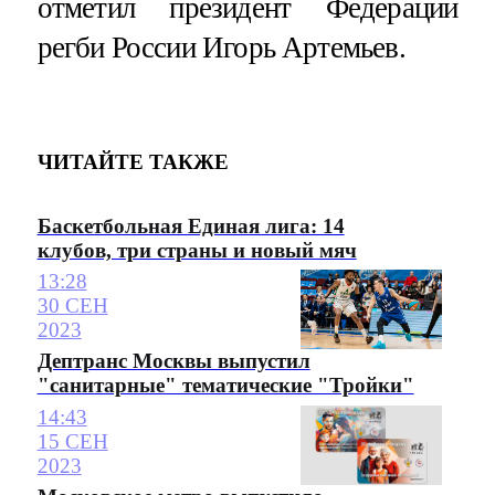
отметил президент Федерации
регби России Игорь Артемьев.
ЧИТАЙТЕ ТАКЖЕ
Баскетбольная Единая лига: 14
клубов, три страны и новый мяч
13:28
30 СЕН
2023
Дептранс Москвы выпустил
"санитарные" тематические "Тройки"
14:43
15 СЕН
2023