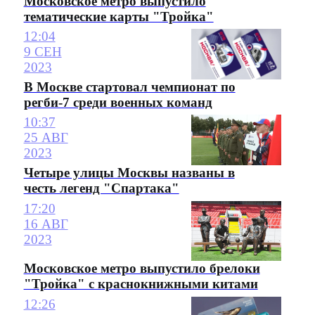
Московское метро выпустило
тематические карты "Тройка"
12:04
9 СЕН
2023
В Москве стартовал чемпионат по
регби-7 среди военных команд
10:37
25 АВГ
2023
Четыре улицы Москвы названы в
честь легенд "Спартака"
17:20
16 АВГ
2023
Московское метро выпустило брелоки
"Тройка" с краснокнижными китами
12:26