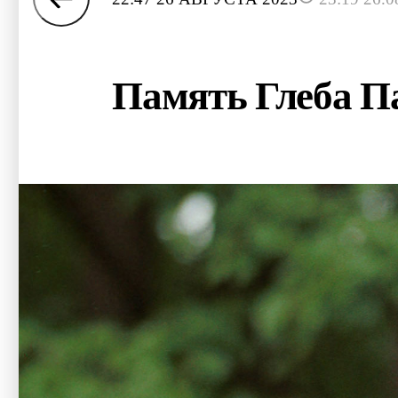
Память Глеба Па