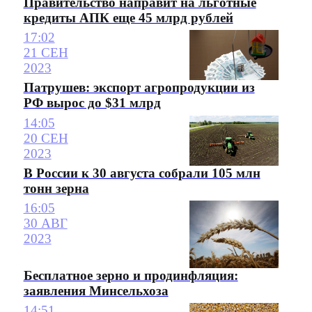
Правительство направит на льготные
кредиты АПК еще 45 млрд рублей
17:02
21 СЕН
2023
Патрушев: экспорт агропродукции из
РФ вырос до $31 млрд
14:05
20 СЕН
2023
В России к 30 августа собрали 105 млн
тонн зерна
16:05
30 АВГ
2023
Бесплатное зерно и продинфляция:
заявления Минсельхоза
14:51