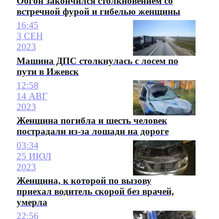
Обгон закончился столкновением со
встречной фурой и гибелью женщины
16:45
3 СЕН
2023
Машина ДПС столкнулась с лосем по
пути в Ижевск
12:58
14 АВГ
2023
Женщина погибла и шесть человек
пострадали из-за лошади на дороге
03:34
25 ИЮЛ
2023
Женщина, к которой по вызову
приехал водитель скорой без врачей,
умерла
22:56