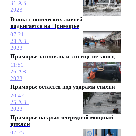
31 АВГ
2023
Волна тропических ливней
надвигается на Приморье
07:21
28 АВГ
2023
Приморье затопило, и это еще не конец
11:51
26 АВГ
2023
Приморье остается под ударами стихии
20:42
25 АВГ
2023
Приморье накрыл очередной мощный
циклон
07:25