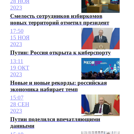
28 НОЯ
2023
Смелость сотрудников избиркомов
новых территорий отметил президент
17:50
15 НОЯ
2023
Путин: Россия открыта к киберспорту
13:11
19 ОКТ
2023
Новые и новые рекорды: российская
экономика набирает темп
15:07
28 СЕН
2023
Путин поделился впечатляющими
данными