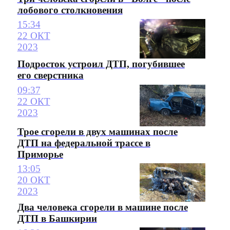
лобового столкновения
15:34
22 ОКТ
2023
Подросток устроил ДТП, погубившее
его сверстника
09:37
22 ОКТ
2023
Трое сгорели в двух машинах после
ДТП на федеральной трассе в
Приморье
13:05
20 ОКТ
2023
Два человека сгорели в машине после
ДТП в Башкирии