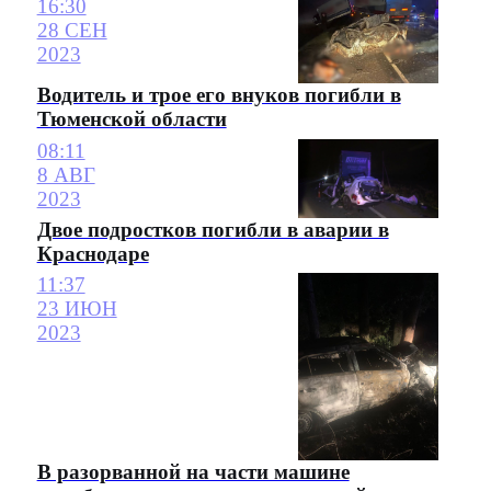
16:30
28 СЕН
2023
Водитель и трое его внуков погибли в
Тюменской области
08:11
8 АВГ
2023
Двое подростков погибли в аварии в
Краснодаре
11:37
23 ИЮН
2023
В разорванной на части машине