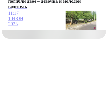
погибли двое – девочка и молодой
водитель
11:17
1 ИЮН
2023