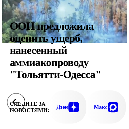
ООН предложила
оценить ущерб,
нанесенный
аммиакопроводу
"Тольятти-Одесса"
СЛЕДИТЕ ЗА
Дзен
Макс
НОВОСТЯМИ: