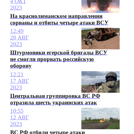
4 ОКТ
2023
На краснолиманском направлении
сорваны и отбиты четыре атаки ВСУ
12:49
20 АВГ
2023
Штурмовики егерской бригады ВСУ
не смогли прорвать российскую
оборону
12:21
17 АВГ
2023
Центральная группировка ВС РФ
отразила шесть украинских атак
10:55
12 АВГ
2023
ВС РФ отбили четыре атаки