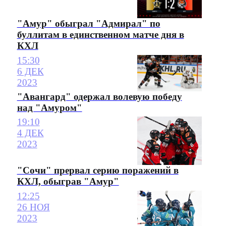
"Амур" обыграл "Адмирал" по
буллитам в единственном матче дня в
КХЛ
15:30
6 ДЕК
2023
"Авангард" одержал волевую победу
над "Амуром"
19:10
4 ДЕК
2023
"Сочи" прервал серию поражений в
КХЛ, обыграв "Амур"
12:25
26 НОЯ
2023