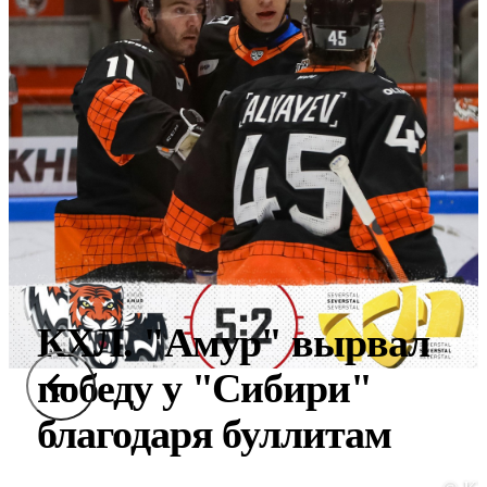
КХЛ. "Амур" вырвал
победу у "Сибири"
благодаря буллитам