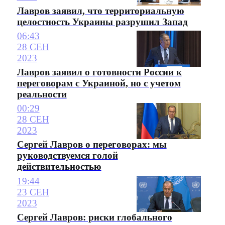
Лавров заявил, что территориальную
целостность Украины разрушил Запад
06:43
28 СЕН
2023
Лавров заявил о готовности России к
переговорам с Украиной, но с учетом
реальности
00:29
28 СЕН
2023
Сергей Лавров о переговорах: мы
руководствуемся голой
действительностью
19:44
23 СЕН
2023
Сергей Лавров: риски глобального