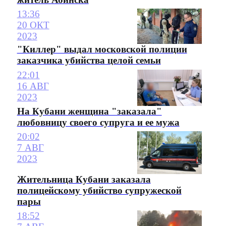
13:36
20 ОКТ
2023
"Киллер" выдал московской полиции
заказчика убийства целой семьи
22:01
16 АВГ
2023
На Кубани женщина "заказала"
любовницу своего супруга и ее мужа
20:02
7 АВГ
2023
Жительница Кубани заказала
полицейскому убийство супружеской
пары
18:52