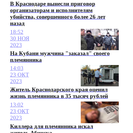
В Краснодаре вынесли приговор
организаторам и исполнителям
убийства, совершенного более 26 лет
назад
18:52
30 НОЯ
2023
На Кубани мужчина "заказал" своего
племянника
14:03
23 ОКТ
2023
Житель Краснодарского края оценил
жизнь племянника в 35 тысяч рублей
13:02
23 ОКТ
2023
Киллера для племянника искал
житель Абинска