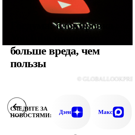
Госдума: блокировка
YouTube принесет
больше вреда, чем
пользы
© GLOBALLOOKPRE
СЛЕДИТЕ ЗА
Дзен
Макс
НОВОСТЯМИ: