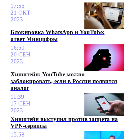
17:56
21 ОКТ
2023
Блокировка WhatsApp и YouTube:
ответ Минцифры
16:50
20 СЕН
2023
Хинштейн: YouTube можно
заблокировать, если в России появится
аналог
11:39
17 СЕН
2023
Хинштейн выступил против запрета на
VPN-сервисы
15:58