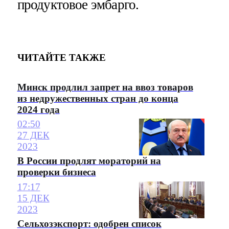
продуктовое эмбарго.
ЧИТАЙТЕ ТАКЖЕ
Минск продлил запрет на ввоз товаров
из недружественных стран до конца
2024 года
02:50
27 ДЕК
2023
В России продлят мораторий на
проверки бизнеса
17:17
15 ДЕК
2023
Сельхозэкспорт: одобрен список