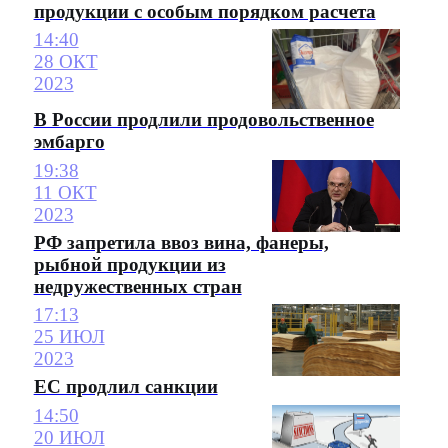
продукции с особым порядком расчета
14:40
28 ОКТ
2023
В России продлили продовольственное
эмбарго
19:38
11 ОКТ
2023
РФ запретила ввоз вина, фанеры,
рыбной продукции из
недружественных стран
17:13
25 ИЮЛ
2023
ЕС продлил санкции
14:50
20 ИЮЛ