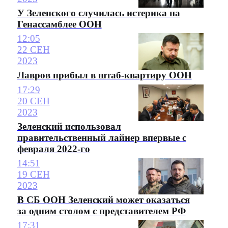
У Зеленского случилась истерика на
Генассамблее ООН
12:05
22 СЕН
2023
Лавров прибыл в штаб-квартиру ООН
17:29
20 СЕН
2023
Зеленский использовал
правительственный лайнер впервые с
февраля 2022-го
14:51
19 СЕН
2023
В СБ ООН Зеленский может оказаться
за одним столом с представителем РФ
17:31