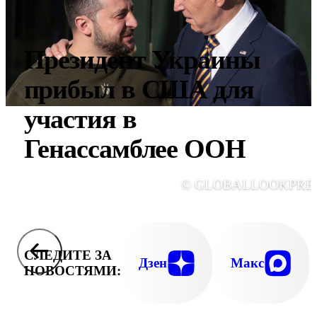
Президент Украины
прибыл в США для
участия в
Генассамблее ООН
© GLOBALLOOKPRE
СЛЕДИТЕ ЗА
Дзен
Макс
НОВОСТЯМИ: