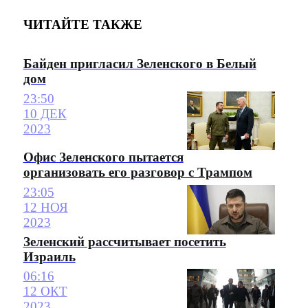
ЧИТАЙТЕ ТАКЖЕ
Байден пригласил Зеленского в Белый
дом
23:50
10 ДЕК
2023
Офис Зеленского пытается
организовать его разговор с Трампом
23:05
12 НОЯ
2023
Зеленский рассчитывает посетить
Израиль
06:16
12 ОКТ
2023