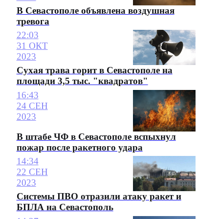
В Севастополе объявлена воздушная
тревога
22:03
31 ОКТ
2023
Сухая трава горит в Севастополе на
площади 3,5 тыс. "квадратов"
16:43
24 СЕН
2023
В штабе ЧФ в Севастополе вспыхнул
пожар после ракетного удара
14:34
22 СЕН
2023
Системы ПВО отразили атаку ракет и
БПЛА на Севастополь