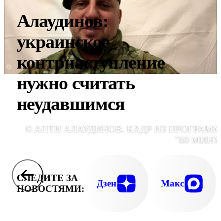
Алаудинов:
украинское
контрнаступление
нужно считать
неудавшимся
© АПТИ АЛАУДИНОВ. КАДР ИЗ ПРОГРАМ
"60 МИНУ
СЛЕДИТЕ ЗА
Дзен
Макс
НОВОСТЯМИ: