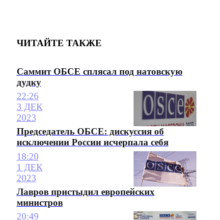
ЧИТАЙТЕ ТАКЖЕ
Саммит ОБСЕ сплясал под натовскую
дудку
22:26
3 ДЕК
2023
Председатель ОБСЕ: дискуссия об
исключении России исчерпала себя
18:20
1 ДЕК
2023
Лавров пристыдил европейских
министров
20:49