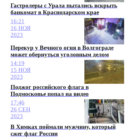
Гастролеры с Урала пытались вскрыть
банкомат в Краснодарском крае
16:21
16 НОЯ
2023
Перекур у Вечного огня в Волгограде
может обернуться уголовным делом
14:19
15 НОЯ
2023
Поджог российского флага в
Подмосковье попал на видео
17:46
26 СЕН
2023
В Химках поймали мужчину, который
сжег флаг России