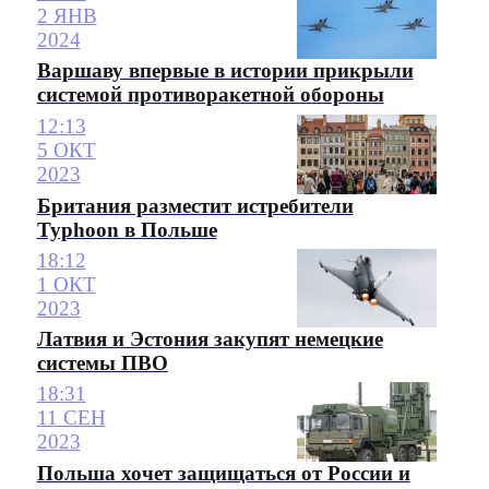
2 ЯНВ
2024
Варшаву впервые в истории прикрыли
системой противоракетной обороны
12:13
5 ОКТ
2023
Британия разместит истребители
Typhoon в Польше
18:12
1 ОКТ
2023
Латвия и Эстония закупят немецкие
системы ПВО
18:31
11 СЕН
2023
Польша хочет защищаться от России и