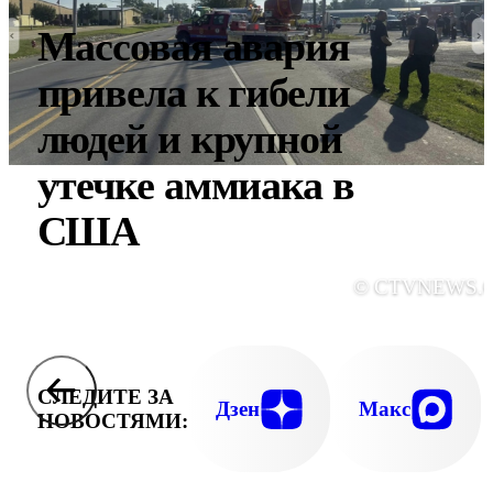
Массовая авария
привела к гибели
людей и крупной
утечке аммиака в
США
© CTVNEWS.
СЛЕДИТЕ ЗА
Дзен
Макс
НОВОСТЯМИ: