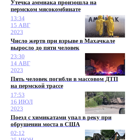
Утечка аммиака произошла на
пермском мясокомбинате
13:34
15 АВГ
2023
Число жертв при взрыве в Махачкале
выросло до пяти человек
23:30
14 АВГ
2023
Пять человек погибли в массовом ДТП
на пермской трассе
17:53
16 ИЮЛ
2023
Поезд с химикатами упал в реку при
обрушении моста в США
02:12
25 ИЮН