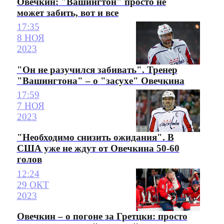
Овечкин: "Вашингтон" просто не
может забить, вот и все
17:35
8 НОЯ
2023
"Он не разучился забивать". Тренер
"Вашингтона" – о "засухе" Овечкина
17:59
7 НОЯ
2023
"Необходимо снизить ожидания". В
США уже не ждут от Овечкина 50-60
голов
12:24
29 ОКТ
2023
Овечкин – о погоне за Гретцки: просто