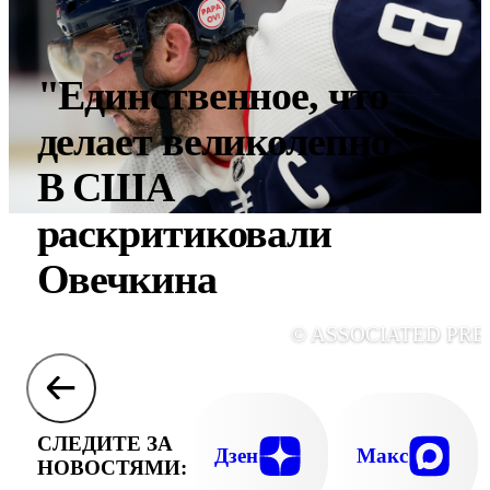
"Единственное, что
делает великолепно".
В США
раскритиковали
Овечкина
© ASSOCIATED PRE
СЛЕДИТЕ ЗА
Дзен
Макс
НОВОСТЯМИ: