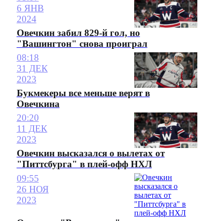
6 ЯНВ
2024
Овечкин забил 829-й гол, но
"Вашингтон" снова проиграл
08:18
31 ДЕК
2023
Букмекеры все меньше верят в
Овечкина
20:20
11 ДЕК
2023
Овечкин высказался о вылетах от
"Питтсбурга" в плей-офф НХЛ
09:55
26 НОЯ
2023