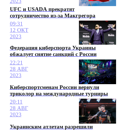
2023
UFC и USADA прекратят
сотрудничество из-за Макгрегора
09:31
12 ОКТ
2023
Федерация киберспорта Украины
обжалует снятие санкций с России
22:21
28 АВГ
2023
Киберспортсменам России вернули
триколор на международные турниры
20:11
28 АВГ
2023
Украинским атлетам разрешили