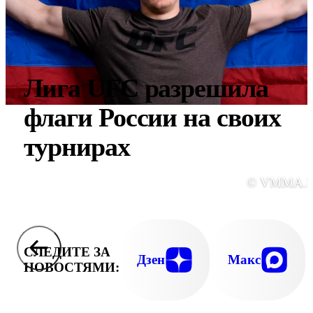
Лига UFC разрешила
флаги России на своих
турнирах
© VMMA.
СЛЕДИТЕ ЗА
Дзен
Макс
НОВОСТЯМИ: