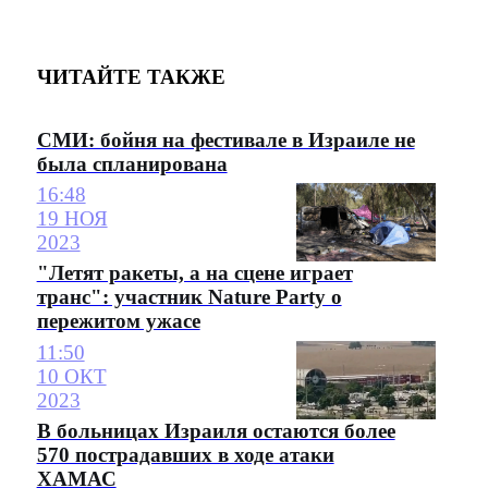
ЧИТАЙТЕ ТАКЖЕ
СМИ: бойня на фестивале в Израиле не
была спланирована
16:48
19 НОЯ
2023
"Летят ракеты, а на сцене играет
транс": участник Nature Party о
пережитом ужасе
11:50
10 ОКТ
2023
В больницах Израиля остаются более
570 пострадавших в ходе атаки
ХАМАС