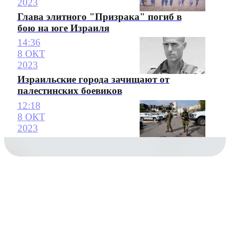
2023
Глава элитного "Призрака" погиб в
бою на юге Израиля
14:36
8 ОКТ
2023
Израильские города зачищают от
палестинских боевиков
12:18
8 ОКТ
2023