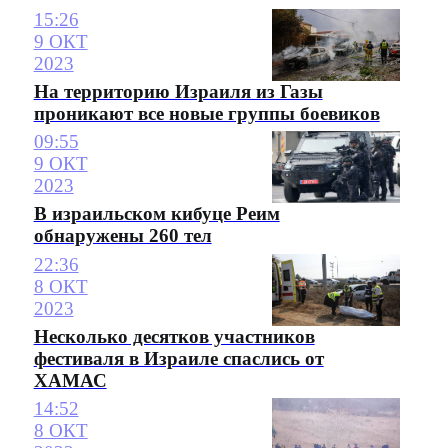
15:26
9 ОКТ
2023
На территорию Израиля из Газы
проникают все новые группы боевиков
09:55
9 ОКТ
2023
В израильском кибуце Реим
обнаружены 260 тел
22:36
8 ОКТ
2023
Несколько десятков участников
фестиваля в Израиле спаслись от
ХАМАС
14:52
8 ОКТ