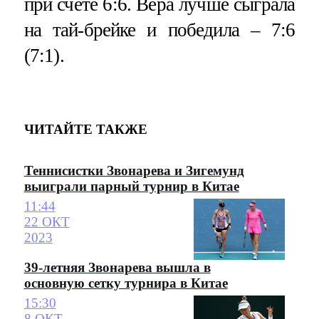
при счете 6:6. Вера лучше сыграла
на тай-брейке и победила – 7:6
(7:1).
ЧИТАЙТЕ ТАКЖЕ
Теннисистки Звонарева и Зигемунд
выиграли парный турнир в Китае
11:44
22 ОКТ
2023
39-летняя Звонарева вышла в
основную сетку турнира в Китае
15:30
8 ОКТ