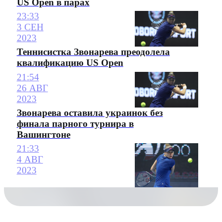
US Open в парах
23:33
3 СЕН
2023
Теннисистка Звонарева преодолела
квалификацию US Open
21:54
26 АВГ
2023
Звонарева оставила украинок без
финала парного турнира в
Вашингтоне
21:33
4 АВГ
2023