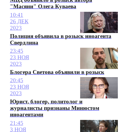
"Масяни" Олега Куваева
10:41
26 ДЕК
2023
Полиция объявила в розыск иноагента
Свердлина
23:45
23 НОЯ
2023
Блогера Светова объявили в розыск
20:45
23 НОЯ
2023
Юрист, блогер, политолог и
журналисты признаны Минюстом
иноагентами
21:45
3 НОЯ