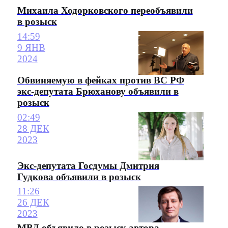
Михаила Ходорковского переобъявили
в розыск
14:59
9 ЯНВ
2024
Обвиняемую в фейках против ВС РФ
экс-депутата Брюханову объявили в
розыск
02:49
28 ДЕК
2023
Экс-депутата Госдумы Дмитрия
Гудкова объявили в розыск
11:26
26 ДЕК
2023
МВД объявило в розыск автора