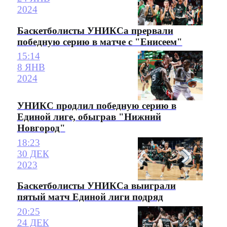
2024
Баскетболисты УНИКСа прервали
победную серию в матче с "Енисеем"
15:14
8 ЯНВ
2024
УНИКС продлил победную серию в
Единой лиге, обыграв "Нижний
Новгород"
18:23
30 ДЕК
2023
Баскетболисты УНИКСа выиграли
пятый матч Единой лиги подряд
20:25
24 ДЕК