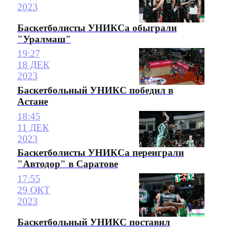
2023
Баскетболисты УНИКСа обыграли
"Уралмаш"
19:27
18 ДЕК
2023
Баскетбольный УНИКС победил в
Астане
18:45
11 ДЕК
2023
Баскетболисты УНИКСа переиграли
"Автодор" в Саратове
17:55
29 ОКТ
2023
Баскетбольный УНИКС поставил