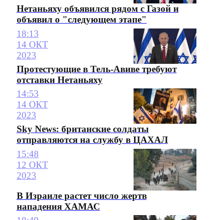
Нетаньяху объявился рядом с Газой и
объявил о "следующем этапе"
18:13
14 ОКТ
2023
Протестующие в Тель-Авиве требуют
отставки Нетаньяху
14:53
14 ОКТ
2023
Sky News: британские солдаты
отправляются на службу в ЦАХАЛ
15:48
12 ОКТ
2023
В Израиле растет число жертв
нападения ХАМАС