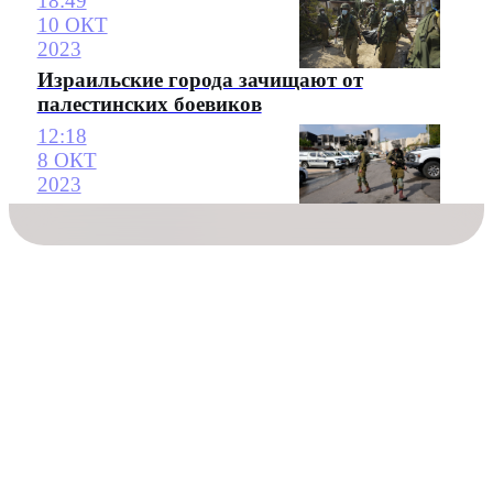
18:49
10 ОКТ
2023
Израильские города зачищают от
палестинских боевиков
12:18
8 ОКТ
2023