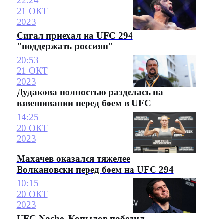
22:24
21 ОКТ
2023
Сигал приехал на UFC 294
"поддержать россиян"
20:53
21 ОКТ
2023
Дудакова полностью разделась на
взвешивании перед боем в UFC
14:25
20 ОКТ
2023
Махачев оказался тяжелее
Волкановски перед боем на UFC 294
10:15
20 ОКТ
2023
UFC Noche. Копылов победил,