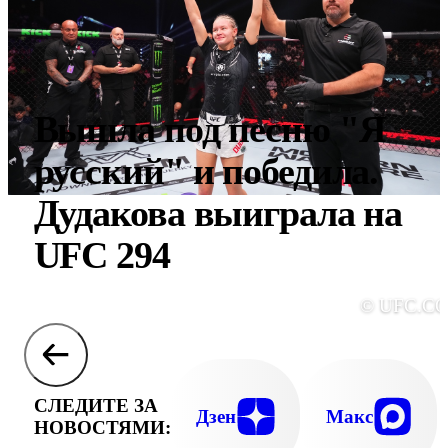
Вышла под песню "Я
русский" и победила.
Дудакова выиграла на
UFC 294
© UFC.C
СЛЕДИТЕ ЗА
Дзен
Макс
НОВОСТЯМИ: