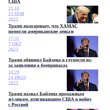
США
21:10
23 НОЯ
2023
Трамп подозревает, что ХАМАС
помогли американские деньги
17:31
7 ОКТ
2023
Трамп обвинил Байдена в глупости из-
за заявления о боеприпасах
10:29
24 ИЮЛ
2023
Трамп назвал Байдена продажным
жуликом, втягивающим США в войну
с Россией