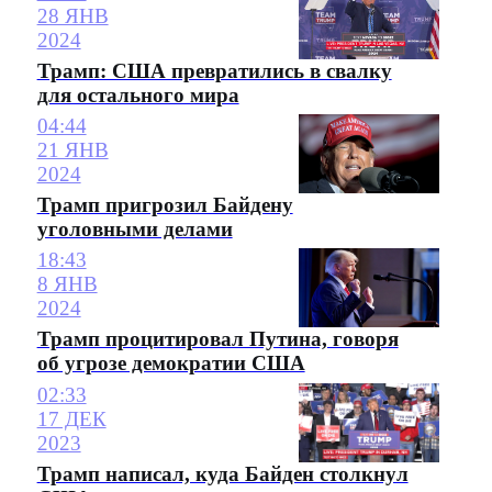
28 ЯНВ
2024
Трамп: США превратились в свалку
для остального мира
04:44
21 ЯНВ
2024
Трамп пригрозил Байдену
уголовными делами
18:43
8 ЯНВ
2024
Трамп процитировал Путина, говоря
об угрозе демократии США
02:33
17 ДЕК
2023
Трамп написал, куда Байден столкнул