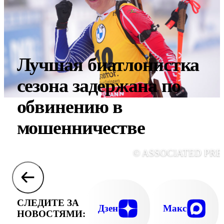
Лучшая биатлонистка
сезона задержана по
обвинению в
мошенничестве
© ASSOCIATED PRE
СЛЕДИТЕ ЗА
Дзен
Макс
НОВОСТЯМИ: