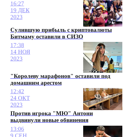
16:27
19 ДЕК
2023
Сулившую прибыль с криптовалюты
Битмаму оставили в СИЗО
17:38
14 НОЯ
2023
"Королеву марафонов" оставили под
домашним арестом
12:42
24 ОКТ
2023
Против игрока "МЮ" Антони
выдвинули новые обвинения
13:06
9 СЕН