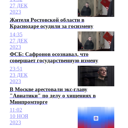
27 ДЕК
2023
Жителя Ростовской области в
Краснодаре осудили за госизмену
14:35
27 ДЕК
2023
ФСБ: Сафронов осознавал, что
совершает государственную измену
23:51
23 ДЕК
2023
В Москве арестовали экс-главу
"Авиатики" по делу о хищениях в
Минпромторге
11:02
10 НОЯ
2023