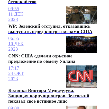
беспокойство
09:55
11 ДЕК
2023
WP: Зеленский отступил, отказавшись
выступать перед конгрессменами США
06:55
10 ДЕК
2023
CNN: США сделали серьезное
предложение по обмену Уилана
17:17
24 ОКТ
2023
Колонка Виктора Медведчука.
Защищая коррупционеров, Зеленский
показал свое истинное лицо
09:00