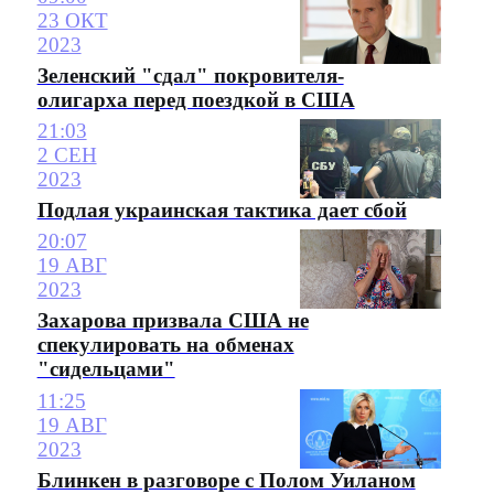
23 ОКТ
2023
Зеленский "сдал" покровителя-
олигарха перед поездкой в США
21:03
2 СЕН
2023
Подлая украинская тактика дает сбой
20:07
19 АВГ
2023
Захарова призвала США не
спекулировать на обменах
"сидельцами"
11:25
19 АВГ
2023
Блинкен в разговоре с Полом Уиланом