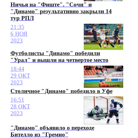
Ничья на "Фиште". "Сочи" и
"Динамо" результативно закрыли 14
тур РПЛ
21:35
6 НОЯ
2023
Футболисты "Динамо" победили
"Урал" и вышли на четвертое место
18:44
29 ОКТ
2023
Столичное "Динамо" победило в Уфе
16:51
28 ОКТ
2023
"Динамо" объявило о переходе
Бителло из "Гремио"