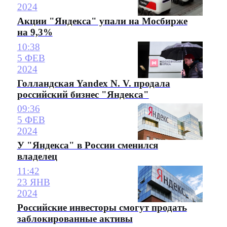
2024
Акции "Яндекса" упали на Мосбирже
на 9,3%
10:38
5 ФЕВ
2024
Голландская Yandex N. V. продала
российский бизнес "Яндекса"
09:36
5 ФЕВ
2024
У "Яндекса" в России сменился
владелец
11:42
23 ЯНВ
2024
Российские инвесторы смогут продать
заблокированные активы