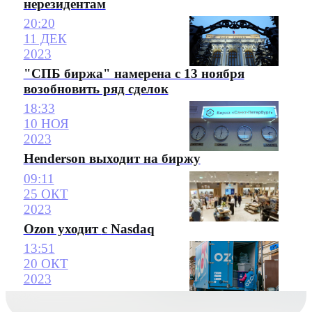
нерезидентам
20:20
11 ДЕК
2023
"СПБ биржа" намерена с 13 ноября
возобновить ряд сделок
18:33
10 НОЯ
2023
Henderson выходит на биржу
09:11
25 ОКТ
2023
Ozon уходит с Nasdaq
13:51
20 ОКТ
2023