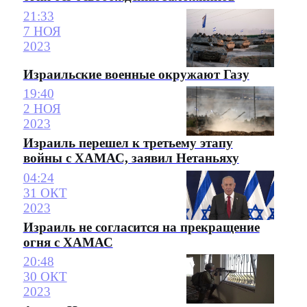
21:33
7 НОЯ
2023
Израильские военные окружают Газу
19:40
2 НОЯ
2023
Израиль перешел к третьему этапу
войны с ХАМАС, заявил Нетаньяху
04:24
31 ОКТ
2023
Израиль не согласится на прекращение
огня с ХАМАС
20:48
30 ОКТ
2023