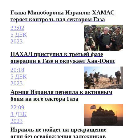
Глава Минобороны Израиля: ХАМАС
теряет контроль над сектором Газа
23:02
5 ДЕК
2023
ЦАХАЛ приступил к третьей фазе
операции в Газе и окружает Хан-Юнис
20:18
5 ДЕК
2023
Армия Израиля перешла к активным
боям на юге сектора Газа
22:09
3 ДЕК
2023
Израиль не пойдет на прекращение
огня без освобождения заложников